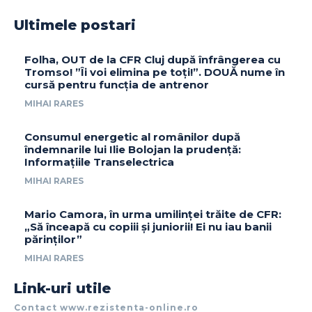
Ultimele postari
Folha, OUT de la CFR Cluj după înfrângerea cu
Tromso! ”Îi voi elimina pe toți!”. DOUĂ nume în
cursă pentru funcția de antrenor
MIHAI RARES
Consumul energetic al românilor după
îndemnarile lui Ilie Bolojan la prudență:
Informațiile Transelectrica
MIHAI RARES
Mario Camora, în urma umilinței trăite de CFR:
„Să înceapă cu copiii și juniorii! Ei nu iau banii
părinților”
MIHAI RARES
Link-uri utile
Contact www.rezistenta-online.ro