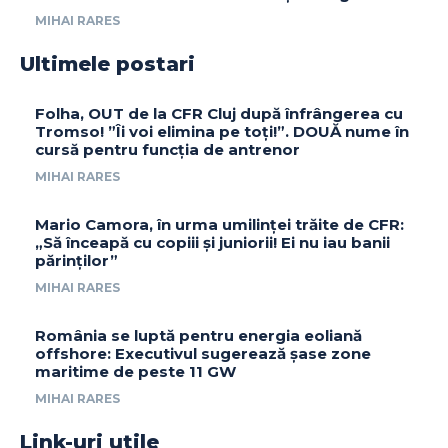
MIHAI RARES
Ultimele postari
Folha, OUT de la CFR Cluj după înfrângerea cu
Tromso! ”Îi voi elimina pe toți!”. DOUĂ nume în
cursă pentru funcția de antrenor
MIHAI RARES
Mario Camora, în urma umilinței trăite de CFR:
„Să înceapă cu copiii și juniorii! Ei nu iau banii
părinților”
MIHAI RARES
România se luptă pentru energia eoliană
offshore: Executivul sugerează șase zone
maritime de peste 11 GW
MIHAI RARES
Link-uri utile