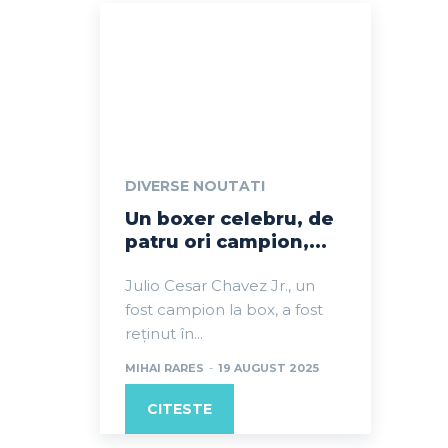
DIVERSE NOUTATI
Un boxer celebru, de
patru ori campion,...
Julio Cesar Chavez Jr., un
fost campion la box, a fost
reținut în...
MIHAI RARES
-
19 AUGUST 2025
CITESTE