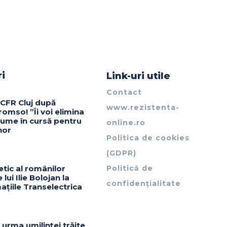
ri
Link-uri utile
Contact
 CFR Cluj după
www.rezistenta-
omso! ”Îi voi elimina
nume în cursă pentru
online.ro
nor
Politica de cookies
(GDPR)
tic al românilor
Politică de
lui Ilie Bolojan la
confidențialitate
ațiile Transelectrica
 urma umilinței trăite