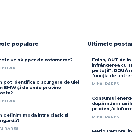
cole populare
Ultimele posta
este un skipper de catamaran?
Folha, OUT de la
înfrângerea cu Tr
 HORIA
pe toți!”. DOUĂ 
funcția de antre
 pot identifica o scurgere de ulei
MIHAI RARES
un BMW și de unde provine
asta?
Consumul energe
 HORIA
după îndemnarile 
prudență: Inform
 definim moda între clasic și
MIHAI RARES
ngardă?
AI RARES
Mario Camora, în