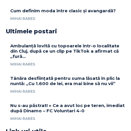
Cum definim moda între clasic și avangardă?
MIHAI RARES
Ultimele postari
Ambulanță lovită cu topoarele într-o localitate
din Cluj, după ce un clip pe TikTok a afirmat că
„fură…
MIHAI RARES
Tânăra desființată pentru suma lăsată în plic la
nuntă: „Cu 1.600 de lei, era mai bine să nu vii”
MIHAI RARES
Nu s-au păstrat! » Ce a avut loc pe teren, imediat
după Dinamo – FC Voluntari 4-0
MIHAI RARES