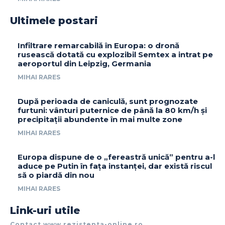
Ultimele postari
Infiltrare remarcabilă în Europa: o dronă
rusească dotată cu explozibil Semtex a intrat pe
aeroportul din Leipzig, Germania
MIHAI RARES
După perioada de caniculă, sunt prognozate
furtuni: vânturi puternice de până la 80 km/h și
precipitații abundente în mai multe zone
MIHAI RARES
Europa dispune de o „fereastră unică” pentru a-l
aduce pe Putin în fața instanței, dar există riscul
să o piardă din nou
MIHAI RARES
Link-uri utile
Contact www.rezistenta-online.ro