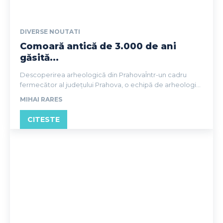
DIVERSE NOUTATI
Comoară antică de 3.000 de ani
găsită...
Descoperirea arheologică din PrahovaÎntr-un cadru
fermecător al județului Prahova, o echipă de arheologi...
MIHAI RARES
CITESTE