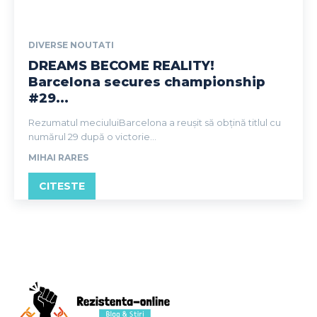
DIVERSE NOUTATI
DREAMS BECOME REALITY!
Barcelona secures championship
#29...
Rezumatul meciuluiBarcelona a reușit să obțină titlul cu
numărul 29 după o victorie...
MIHAI RARES
CITESTE