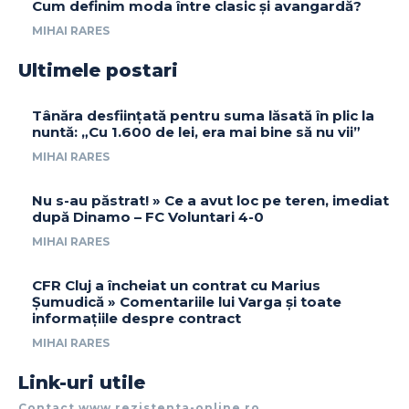
Cum definim moda între clasic și avangardă?
MIHAI RARES
Ultimele postari
Tânăra desființată pentru suma lăsată în plic la
nuntă: „Cu 1.600 de lei, era mai bine să nu vii”
MIHAI RARES
Nu s-au păstrat! » Ce a avut loc pe teren, imediat
după Dinamo – FC Voluntari 4-0
MIHAI RARES
CFR Cluj a încheiat un contrat cu Marius
Șumudică » Comentariile lui Varga și toate
informațiile despre contract
MIHAI RARES
Link-uri utile
Contact www.rezistenta-online.ro