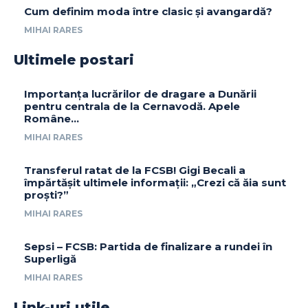
Cum definim moda între clasic și avangardă?
MIHAI RARES
Ultimele postari
Importanța lucrărilor de dragare a Dunării
pentru centrala de la Cernavodă. Apele
Române…
MIHAI RARES
Transferul ratat de la FCSB! Gigi Becali a
împărtășit ultimele informații: „Crezi că ăia sunt
proști?”
MIHAI RARES
Sepsi – FCSB: Partida de finalizare a rundei în
Superligă
MIHAI RARES
Link-uri utile