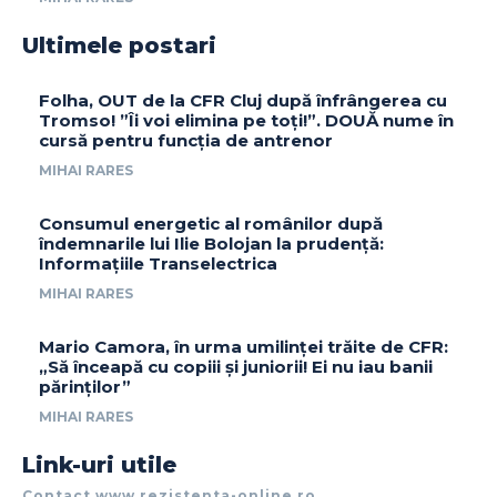
Ultimele postari
Folha, OUT de la CFR Cluj după înfrângerea cu
Tromso! ”Îi voi elimina pe toți!”. DOUĂ nume în
cursă pentru funcția de antrenor
MIHAI RARES
Consumul energetic al românilor după
îndemnarile lui Ilie Bolojan la prudență:
Informațiile Transelectrica
MIHAI RARES
Mario Camora, în urma umilinței trăite de CFR:
„Să înceapă cu copiii și juniorii! Ei nu iau banii
părinților”
MIHAI RARES
Link-uri utile
Contact www.rezistenta-online.ro