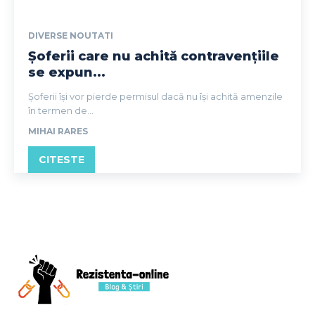
DIVERSE NOUTATI
Șoferii care nu achită contravențiile
se expun...
Șoferii își vor pierde permisul dacă nu își achită amenzile
în termen de...
MIHAI RARES
CITESTE