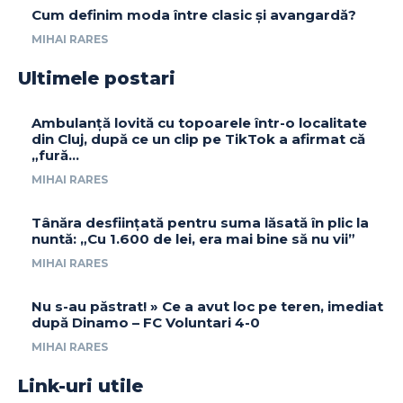
Cum definim moda între clasic și avangardă?
MIHAI RARES
Ultimele postari
Ambulanță lovită cu topoarele într-o localitate
din Cluj, după ce un clip pe TikTok a afirmat că
„fură…
MIHAI RARES
Tânăra desființată pentru suma lăsată în plic la
nuntă: „Cu 1.600 de lei, era mai bine să nu vii”
MIHAI RARES
Nu s-au păstrat! » Ce a avut loc pe teren, imediat
după Dinamo – FC Voluntari 4-0
MIHAI RARES
Link-uri utile