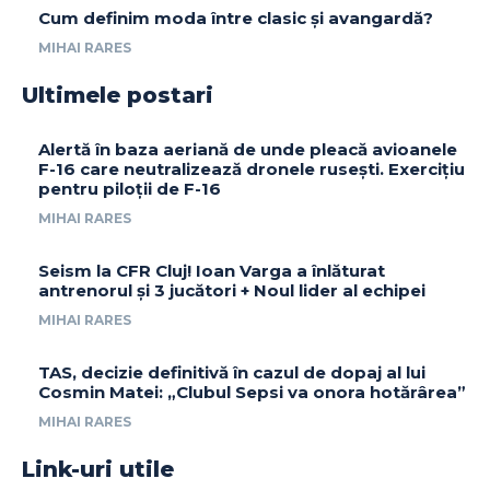
Cum definim moda între clasic și avangardă?
MIHAI RARES
Ultimele postari
Alertă în baza aeriană de unde pleacă avioanele
F-16 care neutralizează dronele rusești. Exercițiu
pentru piloții de F-16
MIHAI RARES
Seism la CFR Cluj! Ioan Varga a înlăturat
antrenorul și 3 jucători + Noul lider al echipei
MIHAI RARES
TAS, decizie definitivă în cazul de dopaj al lui
Cosmin Matei: „Clubul Sepsi va onora hotărârea”
MIHAI RARES
Link-uri utile