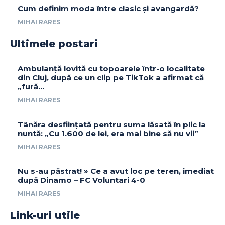
Cum definim moda între clasic și avangardă?
MIHAI RARES
Ultimele postari
Ambulanță lovită cu topoarele într-o localitate
din Cluj, după ce un clip pe TikTok a afirmat că
„fură…
MIHAI RARES
Tânăra desființată pentru suma lăsată în plic la
nuntă: „Cu 1.600 de lei, era mai bine să nu vii”
MIHAI RARES
Nu s-au păstrat! » Ce a avut loc pe teren, imediat
după Dinamo – FC Voluntari 4-0
MIHAI RARES
Link-uri utile