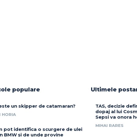
cole populare
Ultimele posta
este un skipper de catamaran?
TAS, decizie defin
dopaj al lui Cosm
 HORIA
Sepsi va onora h
MIHAI RARES
 pot identifica o scurgere de ulei
un BMW și de unde provine