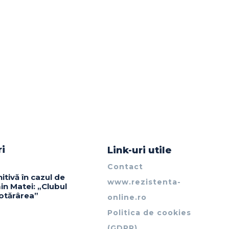
ri
Link-uri utile
Contact
itivă în cazul de
www.rezistenta-
in Matei: „Clubul
otărârea”
online.ro
Politica de cookies
(GDPR)