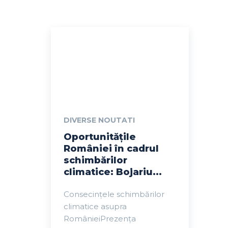
DIVERSE NOUTATI
Oportunitățile
României în cadrul
schimbărilor
climatice: Bojariu...
Consecințele schimbărilor
climatice asupra
RomânieiPrezența