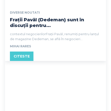
DIVERSE NOUTATI
Frații Pavăl (Dedeman) sunt în
discuții pentru...
contextul negocierilorFrații Pavăl, renumiți pentru lanțul
de magazine Dedeman, se află în negocieri...
MIHAI RARES
CITESTE