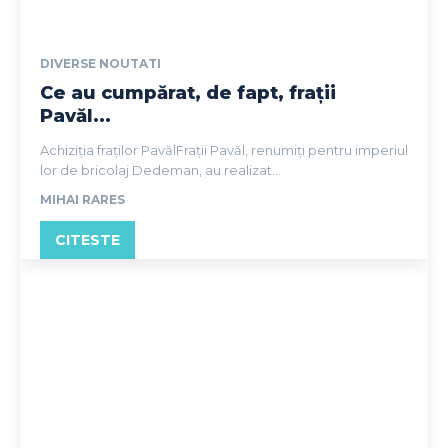
DIVERSE NOUTATI
Ce au cumpărat, de fapt, frații
Pavăl...
Achiziția fraților PavălFrații Pavăl, renumiți pentru imperiul
lor de bricolaj Dedeman, au realizat...
MIHAI RARES
CITESTE